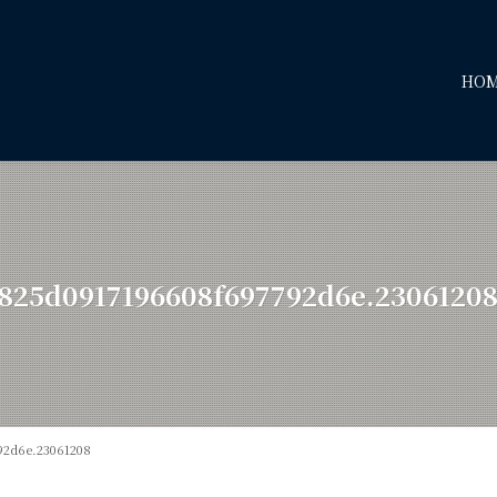
HO
4825d0917196608f697792d6e.2306120
92d6e.23061208