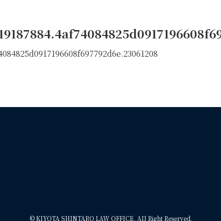
19187884.4af74084825d0917196608f6
©
KIYOTA SHINTARO LAW OFFICE, AII Right Reserved.